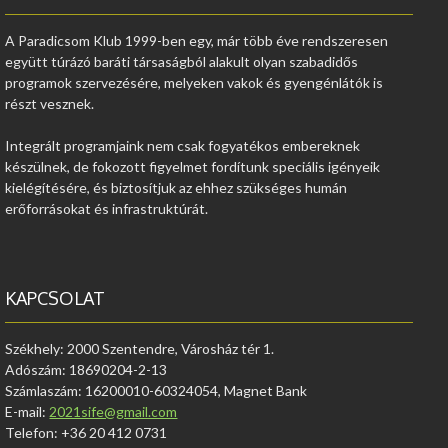
A Paradicsom Klub 1999-ben egy, már több éve rendszeresen
együtt túrázó baráti társaságból alakult olyan szabadidős
programok szervezésére, melyeken vakok és gyengénlátók is
részt vesznek.
Integrált programjaink nem csak fogyatékos embereknek
készülnek, de fokozott figyelmet fordítunk speciális igényeik
kielégítésére, és biztosítjuk az ehhez szükséges humán
erőforrásokat és infrastruktúrát.
KAPCSOLAT
Székhely: 2000 Szentendre, Városház tér 1.
Adószám: 18690204-2-13
Számlaszám: 16200010-60324054, Magnet Bank
E-mail:
2021sife@gmail.com
Telefon: +36 20 412 0731