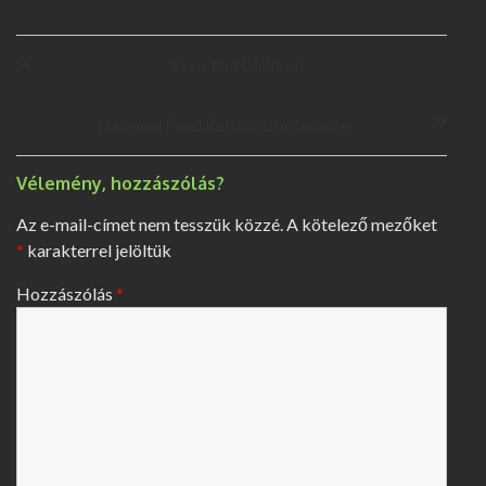
B
Save The Children
e
j
e
National Fund Raising Conference
g
y
Vélemény, hozzászólás?
z
é
Az e-mail-címet nem tesszük közzé.
A kötelező mezőket
s
*
karakterrel jelöltük
n
a
Hozzászólás
*
v
i
g
á
c
i
ó