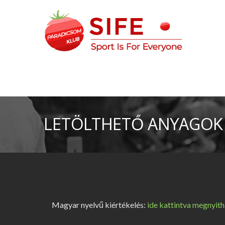
S
k
i
p
t
Sport Is For Everyone
SIFE – Paradicsom Klub
o
c
o
n
t
LETÖLTHETŐ ANYAGOK
e
n
t
Magyar nyelvű kiértékelés:
ide kattintva megnyit