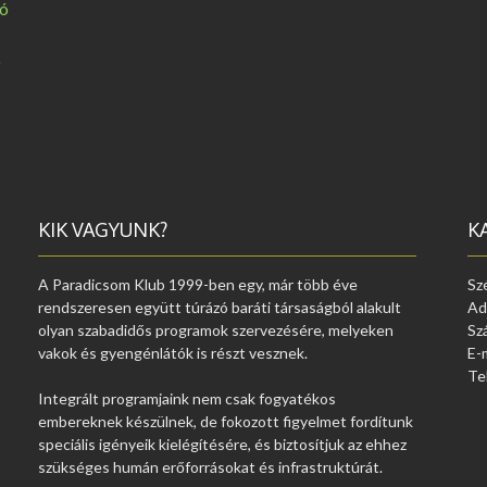
tó
ó
KIK VAGYUNK?
K
A Paradicsom Klub 1999-ben egy, már több éve
Sz
rendszeresen együtt túrázó baráti társaságból alakult
Ad
olyan szabadidős programok szervezésére, melyeken
Sz
vakok és gyengénlátók is részt vesznek.
E-
Te
Integrált programjaink nem csak fogyatékos
embereknek készülnek, de fokozott figyelmet fordítunk
speciális igényeik kielégítésére, és biztosítjuk az ehhez
szükséges humán erőforrásokat és infrastruktúrát.