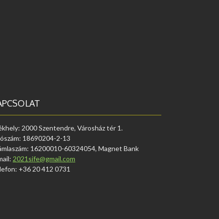
APCSOLAT
ékhely: 2000 Szentendre, Városház tér 1.
ószám: 18690204-2-13
ámlaszám: 16200010-60324054, Magnet Bank
mail:
2021sife@gmail.com
lefon: +36 20 412 0731