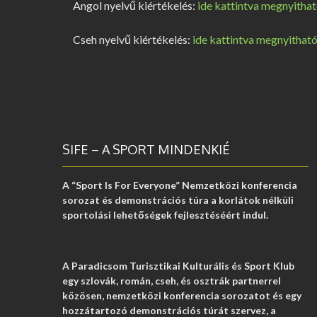
Angol nyelvű kiértékelés:
ide kattintva megnyitha
Cseh nyelvű kiértékelés:
ide kattintva megnyithat
SIFE – A SPORT MINDENKIÉ
A “Sport Is For Everyone” Nemzetközi konferencia
sorozat és demonstrációs túra a korlátok nélküli
sportolási lehetőségek fejlesztéséért indul.
A Paradicsom Turisztikai Kulturális és Sport Klub
egy szlovák, román, cseh, és osztrák partnerrel
közösen, nemzetközi konferencia sorozatot és egy
hozzátartozó demonstrációs túrát szervez, a