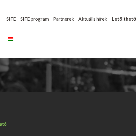
SIFE
SIFE program
Partnerek
Aktuális hírek
Letölthet
ható